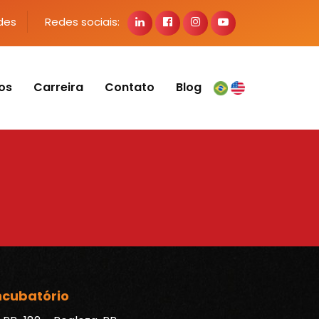
des
Redes sociais:
os
Carreira
Contato
Blog
ncubatório