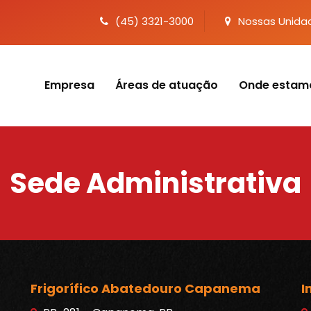
(45) 3321-3000
Nossas Unida
Empresa
Áreas de atuação
Onde estam
Sede Administrativa
Frigorífico Abatedouro Capanema
I