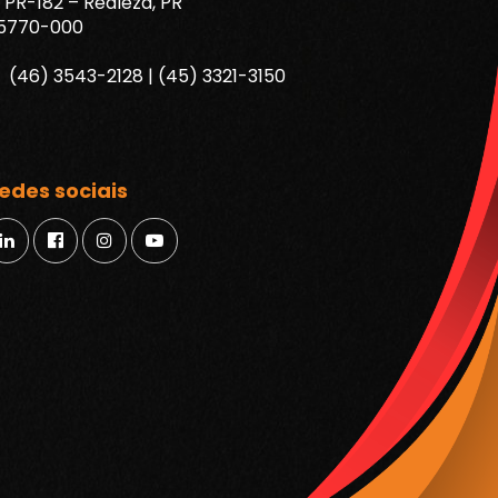
PR-182 – Realeza, PR
5770-000
(46) 3543-2128 | (45) 3321-3150
edes sociais