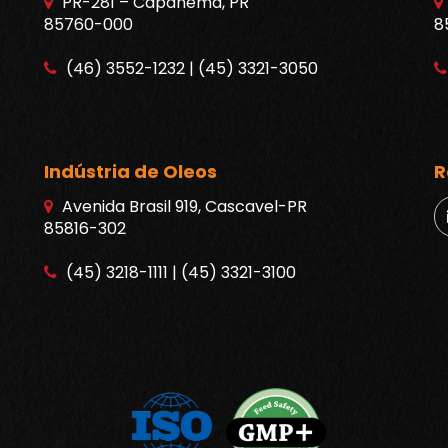
PR-281 – Capanema, PR
85760-000
8
(46) 3552-1232 | (45) 3321-3050
Indústria de Oleos
R
Avenida Brasil 919, Cascavel-PR
85816-302
(45) 3218-1111 | (45) 3321-3100